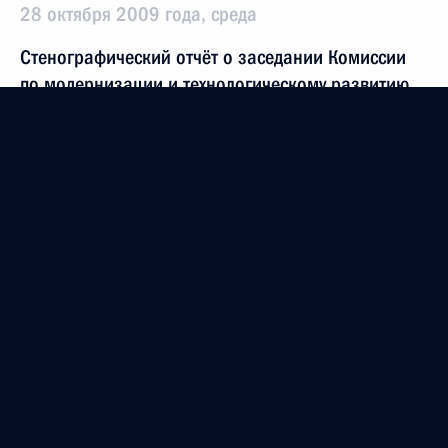
28 октября 2009 года, среда
Стенографический отчёт о заседании Комиссии
по модернизации и технологическому развитию
экономики России
28 октября 2009 года, 16:30
Московская область, Фрязино
Вступительное слово на заседании Комиссии
по модернизации и технологическому развитию
экономики России
28 октября 2009 года, 16:30
Московская область, Фрязино
26 октября 2009 года, понедельник