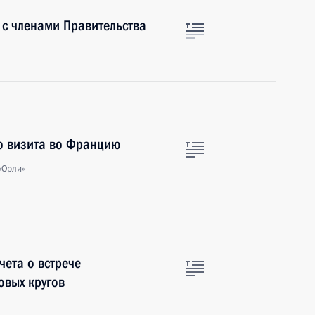
 с членами Правительства
го визита во Францию
«Орли»
чета о встрече
овых кругов