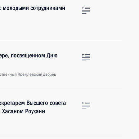
 с молодыми сотрудниками
чере, посвященном Дню
рственный Кремлевский дворец
секретарем Высшего совета
 Хасаном Роухани