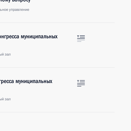
льное управление
онгресса муниципальных
ый зал
нгресса муниципальных
ый зал