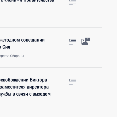
ежегодном совещании
3
х Сил
ерство Обороны
 освобождении Виктора
заместителя директора
лужбы в связи с выходом