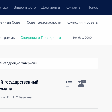
ктура
Видео и фото
Документы
Контакты
Поиск
венный Совет
Совет Безопасности
Комиссии и советы
леграммы
Сведения о Президенте
ноябрь, 2000
ть следующие материалы
ий государственный
3
аумана
итет Им. Н.Э.Баумана