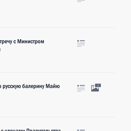
о
тречу с Министром
м
ю русскую балерину Майю
2
 с членами Правительства