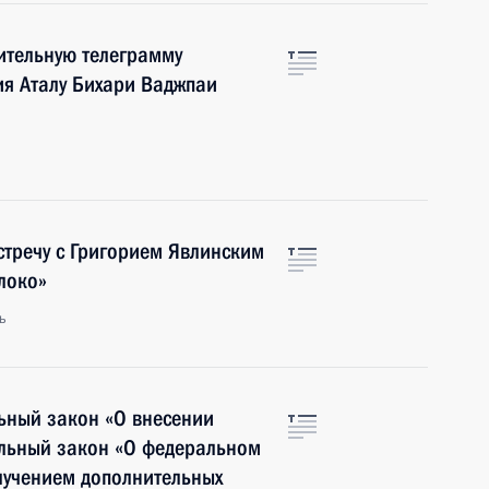
ительную телеграмму
ия Аталу Бихари Ваджпаи
стречу с Григорием Явлинским
локо»
ь
ьный закон «О внесении
льный закон «О федеральном
олучением дополнительных