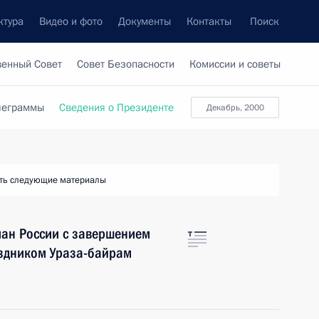
ктура
Видео и фото
Документы
Контакты
Поиск
венный Совет
Совет Безопасности
Комиссии и советы
леграммы
Сведения о Президенте
декабрь, 2000
ть следующие материалы
ман России с завершением
здником Ураза-байрам