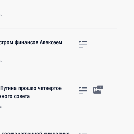
ь
истром финансов Алексеем
ь
Путина прошло четвертое
1
нного совета
ь
 государственной символике