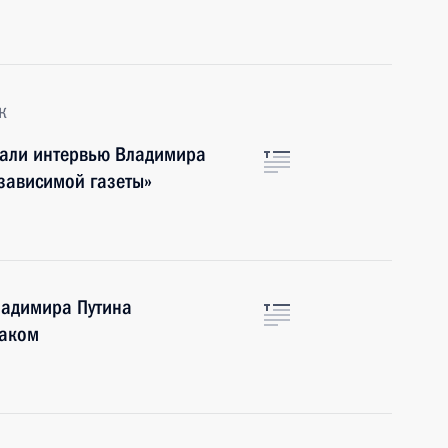
к
вали интервью Владимира
езависимой газеты»
ладимира Путина
раком