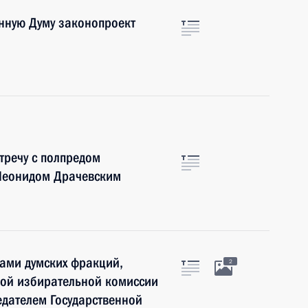
енную Думу законопроект
тречу с полпредом
Леонидом Драчевским
рами думских фракций,
2
ной избирательной комиссии
дателем Государственной