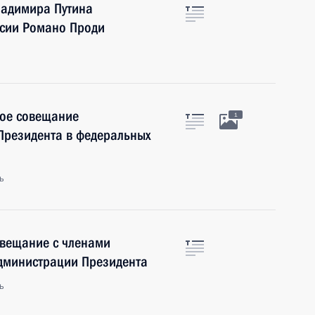
ладимира Путина
ссии Романо Проди
ное совещание
1
Президента в федеральных
ь
овещание с членами
Администрации Президента
ь