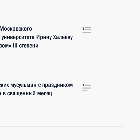
 Московского
 университета Ирину Халееву
ом» III степени
ких мусульман с праздником
а в священный месяц