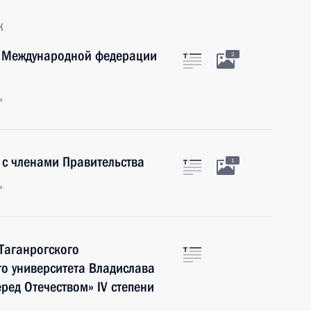
к
ей Международной федерации
2
ь
 с членами Правительства
1
ь
Таганрогского
го университета Владислава
ред Отечеством» IV степени