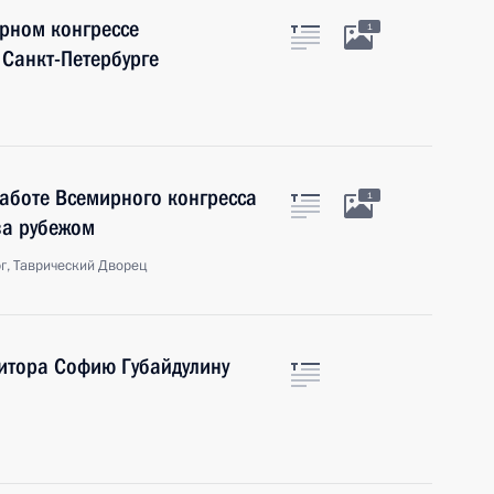
рном конгрессе
1
 Санкт-Петербурге
работе Всемирного конгресса
1
за рубежом
г, Таврический Дворец
итора Софию Губайдулину