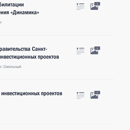
абилитации
1
ения «Динамика»
г
равительства Санкт-
1
инвестиционных проектов
рг, Смольный
 инвестиционных проектов
1