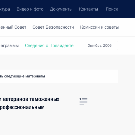
ктура
Видео и фото
Документы
Контакты
Поиск
венный Совет
Совет Безопасности
Комиссии и советы
леграммы
Сведения о Президенте
октябрь, 2006
ть следующие материалы
и ветеранов таможенных
профессиональным