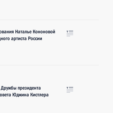
ования Наталье Кононовой
дного артиста России
 Дружбы президента
совета Юджина Кистлера