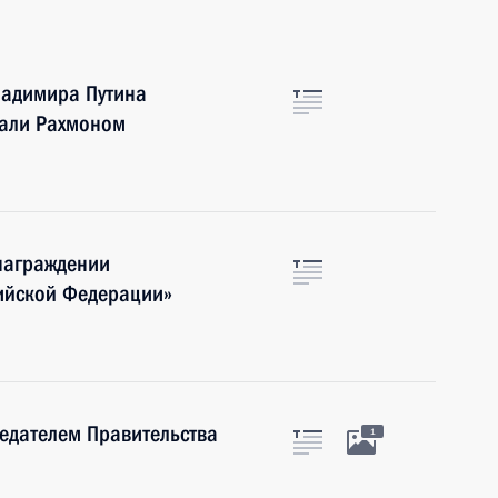
ладимира Путина
мали Рахмоном
награждении
ийской Федерации»
седателем Правительства
1