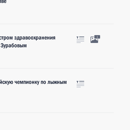
лве
истром здравоохранения
1
 Зурабовым
йскую чемпионку по лыжным