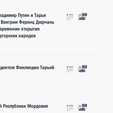
ладимир Путин и Тарья
5
р Венгрии Ференц Дюрчань
церемонии открытия
угорских народов
идентом Финляндии Тарьей
2
ой Республики Мордовия
2