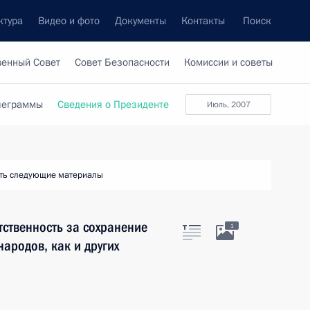
ктура
Видео и фото
Документы
Контакты
Поиск
венный Совет
Совет Безопасности
Комиссии и советы
леграммы
Сведения о Президенте
июль, 2007
ть следующие материалы
тственность за сохранение
1
народов, как и других