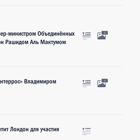
мьер-министром Объединённых
1
ен Рашидом Аль Мактумом
Интеррос» Владимиром
1
тит Лондон для участия