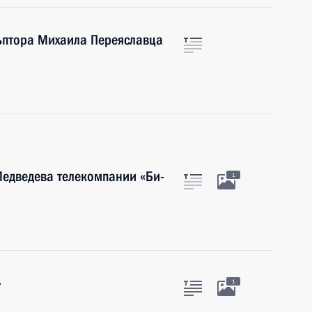
ьптора Михаила Переяславца
едведева телекомпании «Би-
1
»
1