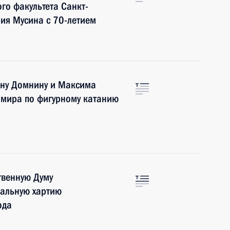
го факультета Санкт-
рия Мусина с 70-летием
ану Домнину и Максима
 мира по фигурному катанию
твенную Думу
альную хартию
ода