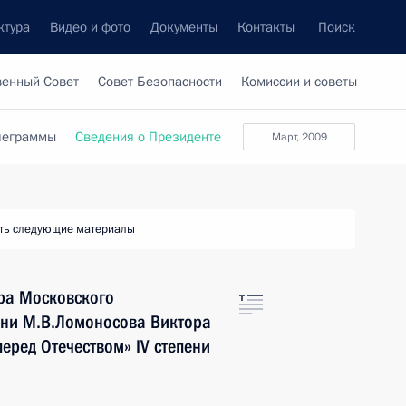
ктура
Видео и фото
Документы
Контакты
Поиск
венный Совет
Совет Безопасности
Комиссии и советы
леграммы
Сведения о Президенте
март, 2009
ть следующие материалы
ра Московского
ени М.В.Ломоносова Виктора
еред Отечеством» IV степени