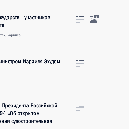
ударств – участников
1
тв
сть, Барвиха
инистром Израиля Эхудом
з Президента Российской
94 «Об открытом
ная судостроительная