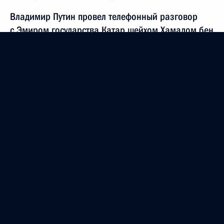
Владимир Путин провел телефонный разговор
с Эмиром государства Катар шейхом Хамадом бен
Халифой аль-Тани
23 марта 2004 года, 20:30
По инициативе греческой стороны состоялся
телефонный разговор Владимира Путина
с Премьер-министром Греции Константиносом
Караманлисом
23 марта 2004 года, 20:00
Президент встретился с главой Центризбиркома
Александром Вешняковым
23 марта 2004 года, 15:00