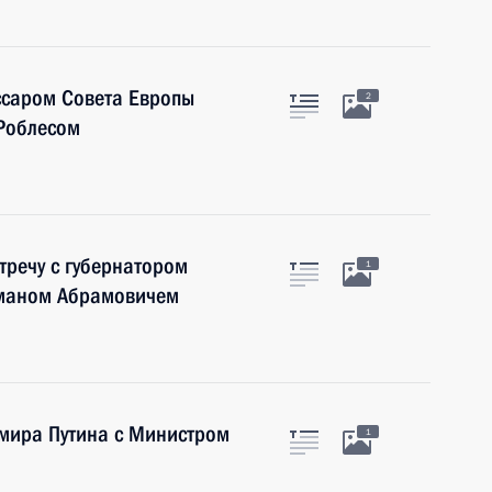
ссаром Совета Европы
2
-Роблесом
тречу с губернатором
1
оманом Абрамовичем
имира Путина с Министром
1