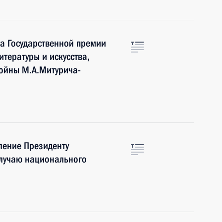
а Государственной премии
тературы и искусства,
войны М.А.Митурича-
ление Президенту
случаю национального