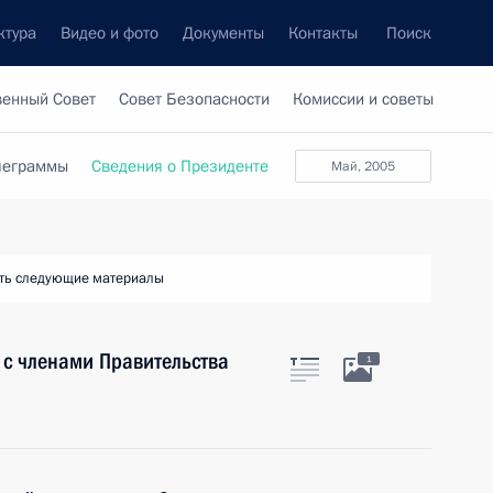
ктура
Видео и фото
Документы
Контакты
Поиск
венный Совет
Совет Безопасности
Комиссии и советы
леграммы
Сведения о Президенте
май, 2005
ть следующие материалы
 с членами Правительства
1