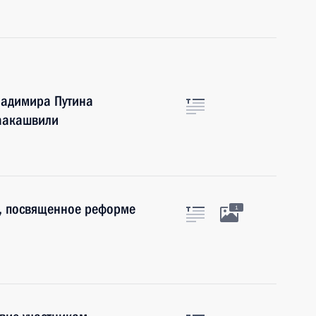
ладимира Путина
аакашвили
, посвященное реформе
1