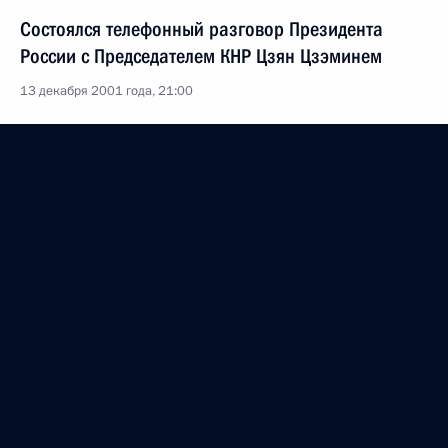
Состоялся телефонный разговор Президента
России с Председателем КНР Цзян Цзэминем
13 декабря 2001 года, 21:00
Президент России выступил с заявлением
по поводу объявления США о выходе
в одностороннем порядке из Договора по ПРО
1972 года
13 декабря 2001 года, 20:10
Москва
Владимир Путин провел рабочую встречу
с Министром по делам гражданской обороны,
чрезвычайным ситуациям и ликвидации