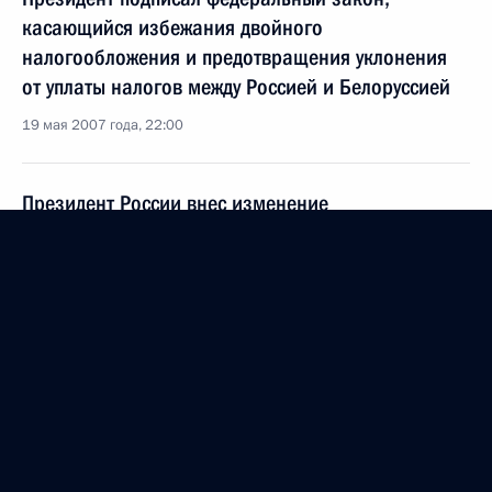
касающийся избежания двойного
налогообложения и предотвращения уклонения
от уплаты налогов между Россией и Белоруссией
19 мая 2007 года, 22:00
Президент России внес изменение
в Федеральный закон «О военно-техническом
сотрудничестве России с иностранными
государствами»
19 мая 2007 года, 21:45
В Кремле состоялся торжественный прием
от имени Президента России по случаю
восстановления единства Русской православной