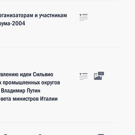
рганизаторам и участникам
орума-2004
твлению идеи Сильвио
1
их промышленных округов
и Владимир Путин
овета министров Италии