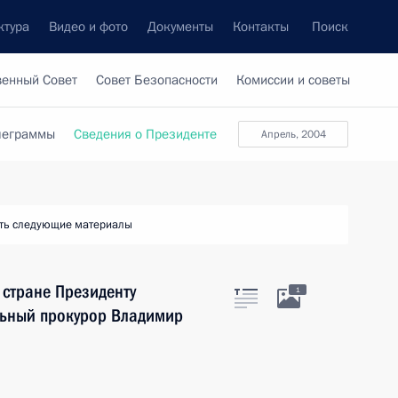
ктура
Видео и фото
Документы
Контакты
Поиск
венный Совет
Совет Безопасности
Комиссии и советы
леграммы
Сведения о Президенте
апрель, 2004
ть следующие материалы
 стране Президенту
1
льный прокурор Владимир