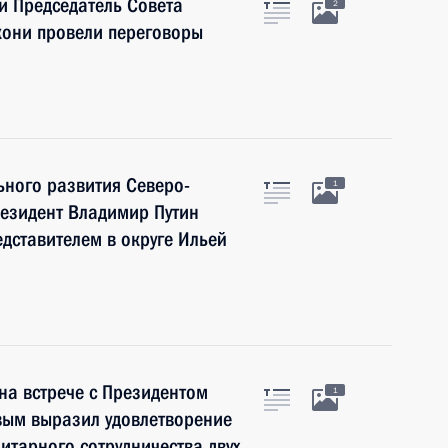
и Председатель Совета
2
кони провели переговоры
ьного развития Северо-
1
резидент Владимир Путин
дставителем в округе Ильей
на встрече с Президентом
1
вым выразил удовлетворение
итарного сотрудничества двух