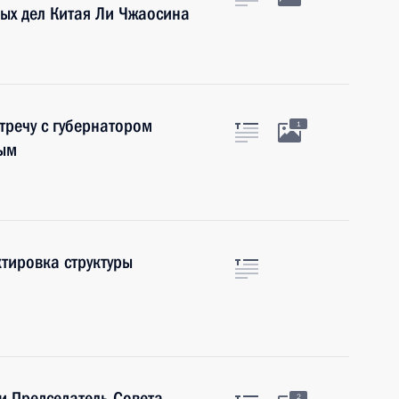
ых дел Китая Ли Чжаосина
тречу с губернатором
1
вым
ктировка структуры
и Председатель Совета
2