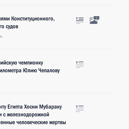
лями Конституционного,
1
о судов
ль
пийскую чемпионку
 километра Юлию Чепалову
ту Египта Хосни Мубараку
и с железнодорожной
ленные человеческие жертвы