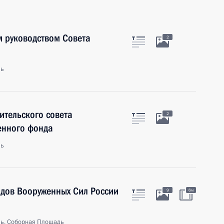
м руководством Совета
2
ль
ительского совета
2
енного фонда
ль
идов Вооруженных Сил России
9
6м
ь, Соборная Площадь