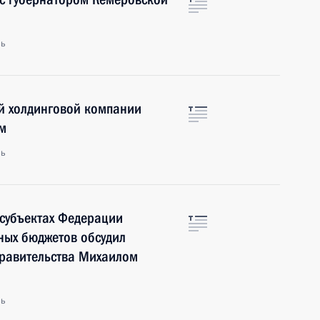
ль
ой холдинговой компании
м
ль
 субъектах Федерации
ных бюджетов обсудил
Правительства Михаилом
ль