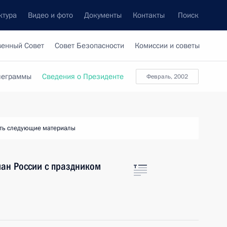
ктура
Видео и фото
Документы
Контакты
Поиск
венный Совет
Совет Безопасности
Комиссии и советы
леграммы
Сведения о Президенте
февраль, 2002
ть следующие материалы
ман России с праздником