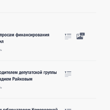
опросам финансирования
1
ил
ль
одителем депутатской группы
надием Райковым
ль
 с губернатором Кемеровской