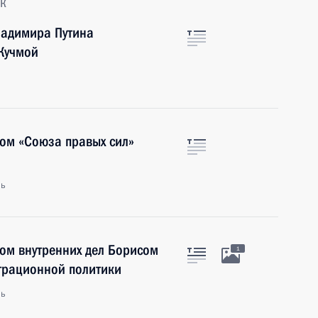
к
ладимира Путина
Кучмой
ром «Союза правых сил»
ль
ом внутренних дел Борисом
1
грационной политики
ль