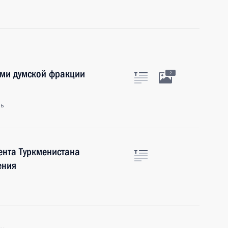
ами думской фракции
2
ль
ента Туркменистана
ения