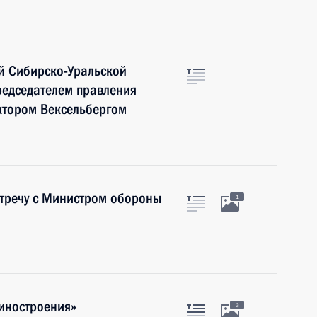
ой Сибирско-Уральской
редседателем правления
ктором Вексельбергом
стречу с Министром обороны
1
иностроения»
3