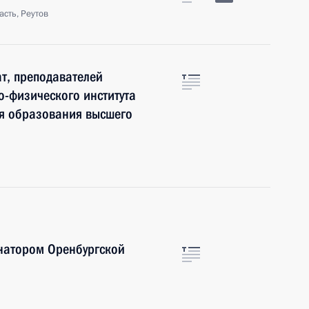
сть, Реутов
т, преподавателей
о-физического института
ня образования высшего
рнатором Оренбургской