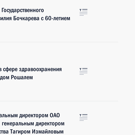
 Государственного
илия Бочкарева с 60-летием
в сфере здравоохранения
идом Рошалем
еральным директором ОАО
и генеральным директором
ства Тагиром Измайловым