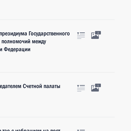
президиума Государственного
2
я полномочий между
ми Федерации
седателем Счетной палаты
1
ьтао с избранием на пост