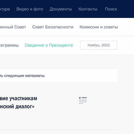
ктура
Видео и фото
Документы
Контакты
Поиск
венный Совет
Совет Безопасности
Комиссии и советы
леграммы
Сведения о Президенте
ноябрь, 2002
ть следующие материалы
вие участникам
нский диалог»