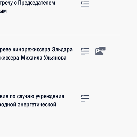
тречу с Председателем
вым
ареве кинорежиссера Эльдара
2
ежиссера Михаила Ульянова
вие по случаю учреждения
родной энергетической