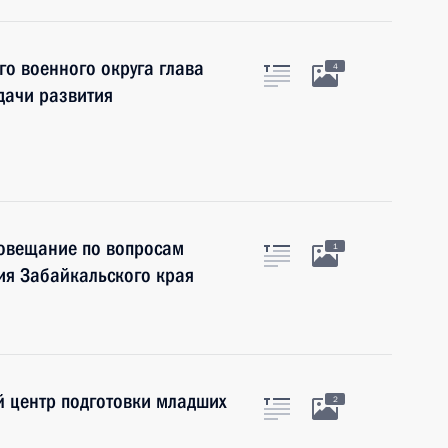
о военного округа глава
4
дачи развития
совещание по вопросам
1
ия Забайкальского края
й центр подготовки младших
2