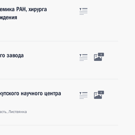
емика РАН, хирурга
ождения
го завода
4
утского научного центра
4
асть, Листвянка