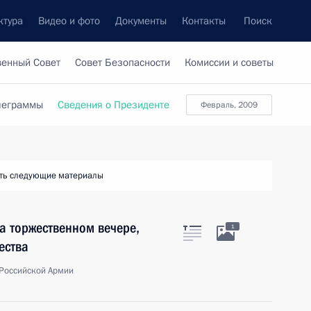
ктура
Видео и фото
Документы
Контакты
Поиск
венный Совет
Совет Безопасности
Комиссии и советы
леграммы
Сведения о Президенте
февраль, 2009
ть следующие материалы
а торжественном вечере,
1
ества
 Российской Армии