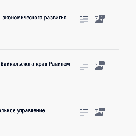
-экономического развития
4
абайкальского края Равилем
1
альное управление
1