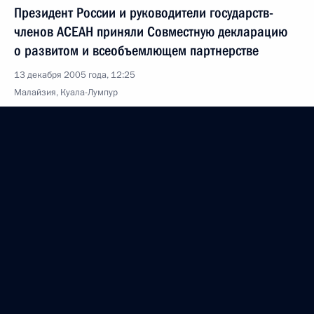
Президент России и руководители государств-
членов АСЕАН приняли Совместную декларацию
о развитом и всеобъемлющем партнерстве
13 декабря 2005 года, 12:25
Малайзия, Куала-Лумпур
Владимир Путин принял участие в работе первого
саммита Россия–АСЕАН
13 декабря 2005 года, 10:20
Малайзия, Куала-Лумпур
Владимир Путин поздравил коллектив
Московского автомобильно-дорожного института,
студентов, аспирантов и выпускников с 75-летием
МАДИ