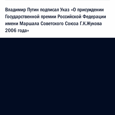
Владимир Путин подписал Указ «О присуждении
Государственной премии Российской Федерации
имени Маршала Советского Союза Г.К.Жукова
2006 года»
9 мая 2006 года, 00:00
Президент подписал Федеральный закон
«О внесении изменений в Федеральный закон
«О предоставлении социальных гарантий Героям
Социалистического Труда и полным кавалерам
ордена Трудовой Славы»
9 мая 2006 года, 00:00
Президент подписал Федеральный закон