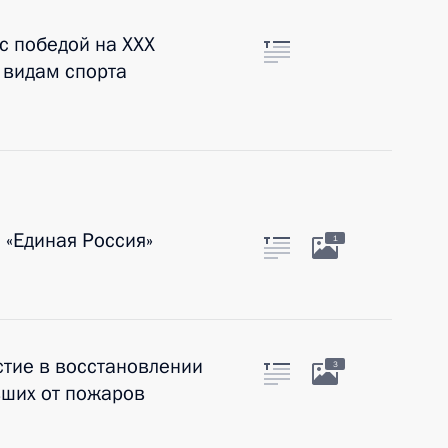
с победой на XXX
 видам спорта
 «Единая Россия»
1
стие в восстановлении
3
вших от пожаров