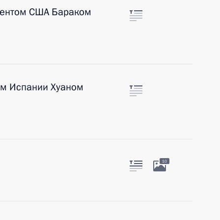
дентом США Бараком
ём Испании Хуаном
10