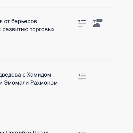
я от барьеров
2
 развитию торговых
дведева с Хамидом
 и Эмомали Рахмоном
и Пратибхе Патил