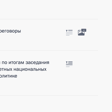
реговоры
4
 по итогам заседания
тетных национальных
олитике