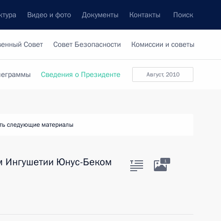
ктура
Видео и фото
Документы
Контакты
Поиск
венный Совет
Совет Безопасности
Комиссии и советы
леграммы
Сведения о Президенте
август, 2010
ть следующие материалы
ом Ингушетии Юнус-Беком
1