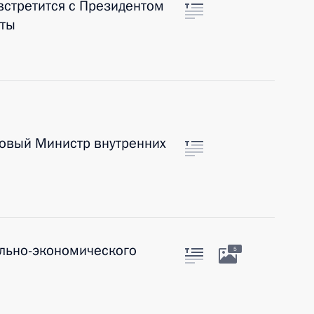
встретится с Президентом
йты
новый Министр внутренних
льно-экономического
5