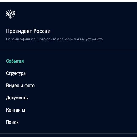
13 марта 2007 года, 22:00
Ватикан
В ходе рабочего визита в Италию Владимир Путин
провел переговоры с Президентом Итальянской
Республики Джорджо Наполитано
и с Председателем Совета министров Романо
Проди
13 марта 2007 года, 21:30
Рим
Президент подписал федеральный закон,
предусматривающий увеличение размера
страхового возмещения по банковским вкладам
физических лиц