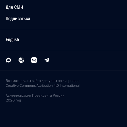
13 марта 2007 года, 20:30
Президент подписал федеральный закон,
продлевающий сроки завершения расчетов
с территориальными фондами обязательного
медицинского страхования за фактически
отпущенные в 2006 году лекарственные средства
отдельным категориям граждан
13 марта 2007 года, 20:20
Владимир Путин поздравил поэта и писателя
Сергея Михалкова с 94-летием
13 марта 2007 года, 20:10