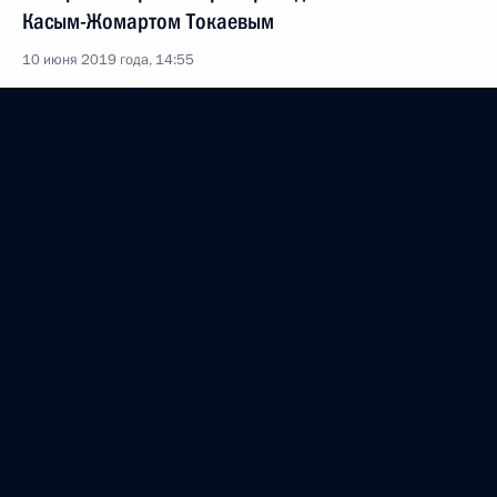
Касым-Жомартом Токаевым
10 июня 2019 года, 14:55
Встреча с Уполномоченным по правам человека
Татьяной Москальковой
10 июня 2019 года, 14:30
Москва, Кремль
Объявлены лауреаты Госпремии 2018 года
10 июня 2019 года, 12:50
Москва, Кремль
20 июня выйдет в эфир «Прямая линия
с Владимиром Путиным»