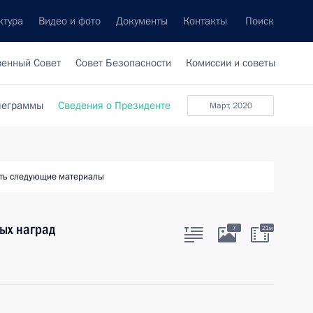
ктура
Видео и фото
Документы
Контакты
Поиск
венный Совет
Совет Безопасности
Комиссии и советы
леграммы
Сведения о Президенте
март, 2020
ть следующие материалы
ых наград
7
21м