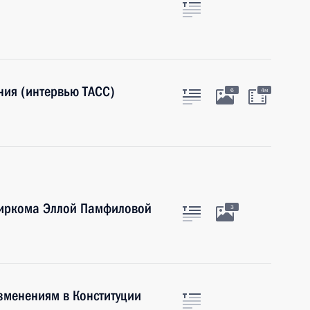
ения (интервью ТАСС)
6
4м
биркома Эллой Памфиловой
3
изменениям в Конституции