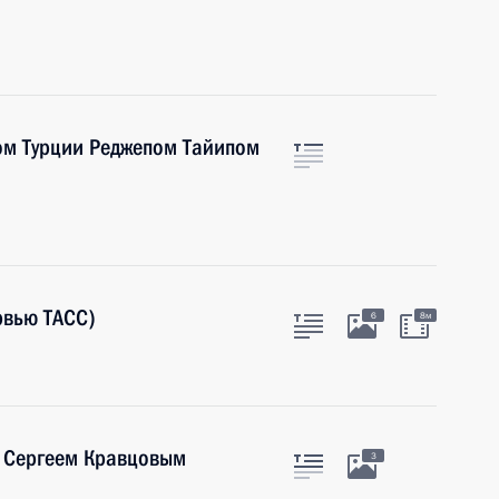
ом Турции Реджепом Тайипом
рвью ТАСС)
6
8м
 Сергеем Кравцовым
3