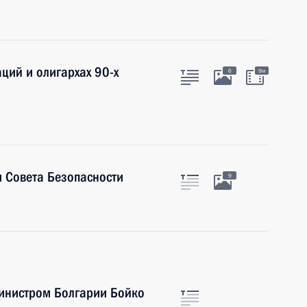
ций и олигархах 90-х
6
9м
 Совета Безопасности
9
инистром Болгарии Бойко