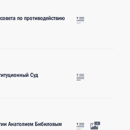
ссовета по противодействию
титуционный Суд
тии Анатолием Бибиловым
4