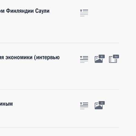
ом Финляндии Саули
тия экономики (интервью
6
4м
тиным
3