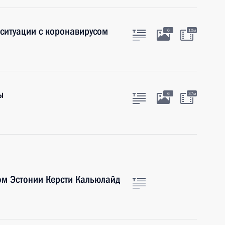
ситуации с коронавирусом
6
10м
ы
6
37м
ом Эстонии Керсти Кальюлайд