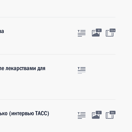
ва
8
51м
ле лекарствами для
лько (интервью ТАСС)
6
8м