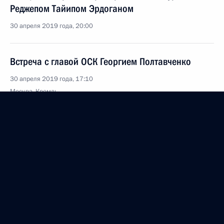
Реджепом Тайипом Эрдоганом
30 апреля 2019 года, 20:00
Встреча с главой ОСК Георгием Полтавченко
30 апреля 2019 года, 17:10
Москва, Кремль
Встреча с главой компании «Транснефть»
Николаем Токаревым
30 апреля 2019 года, 16:05
Москва, Кремль
Совещание с постоянными членами Совета
Безопасности