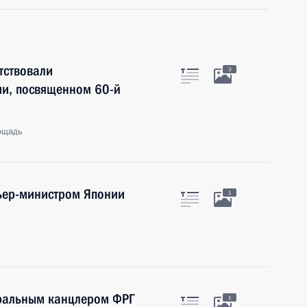
тствовали
3
ии, посвященном 60-й
ощадь
мьер-министром Японии
1
еральным канцлером ФРГ
1