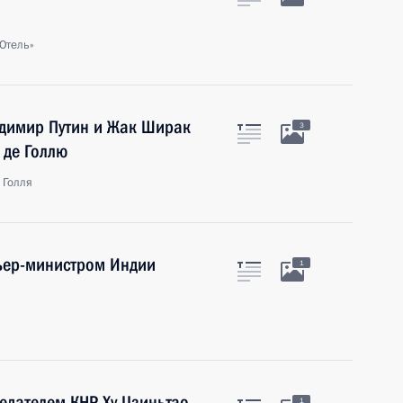
Отель»
димир Путин и Жак Ширак
3
 де Голлю
 Голля
мьер-министром Индии
1
седателем КНР Ху Цзиньтао
1