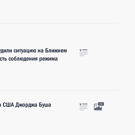
удили ситуацию на Ближнем
ость соблюдения режима
та США Джорджа Буша
5