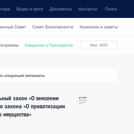
ктура
Видео и фото
Документы
Контакты
Поиск
венный Совет
Совет Безопасности
Комиссии и советы
леграммы
Сведения о Президенте
май, 2005
ть следующие материалы
ьный закон «О внесении
го закона «О приватизации
о имущества»