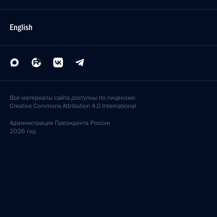
Владимир Путин подписал Федеральный закон
«О внесении изменений в статью 36
Федерального закона «О банках и банковской
деятельности»
5 декабря 2007 года, 14:20
Владимир Путин подписал Федеральный закон
«О внесении изменений в отдельные
законодательные акты Российской Федерации»
5 декабря 2007 года, 14:15
Владимир Путин поздравил поэта и писателя,
народную поэтессу Дагестана Фазу Алиеву
с юбилеем