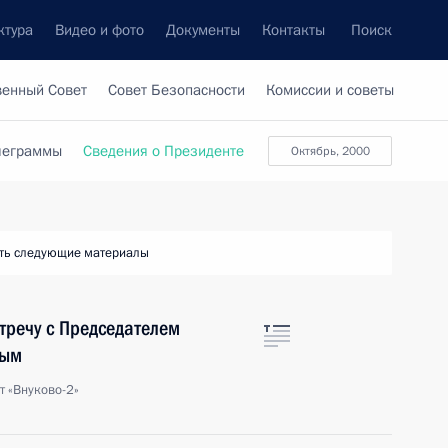
ктура
Видео и фото
Документы
Контакты
Поиск
венный Совет
Совет Безопасности
Комиссии и советы
леграммы
Сведения о Президенте
октябрь, 2000
ть следующие материалы
тречу с Председателем
вым
т «Внуково-2»