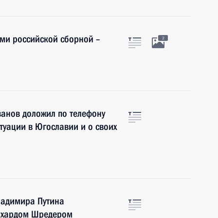
ами российской сборной –
2
анов доложил по телефону
туации в Югославии и о своих
ладимира Путина
рхардом Шредером