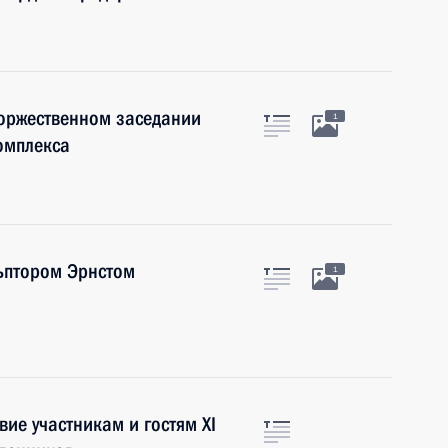
торжественном заседании
1
омплекса
льптором Эрнстом
1
ие участникам и гостям XI