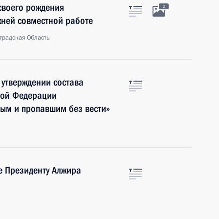
 своего рождения
2
жней совместной работе
градская Область
 утверждении состава
кой Федерации
ым и пропавшим без вести»
е Президенту Алжира