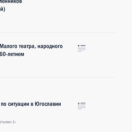
ленников
й)
Малого театра, народного
 60-летием
по ситуации в Югославии
етьево-1»