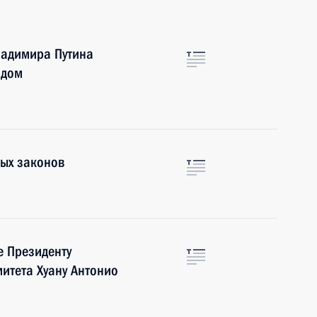
ладимира Путина
адом
ных законов
е Президенту
итета Хуану Антонио