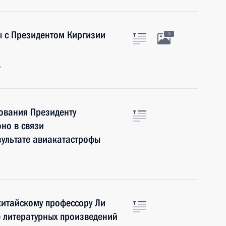
ы с Президентом Киргизии
3
ь
ования Президенту
но в связи
зультате авиакатастрофы
китайскому профессору Ли
 литературных произведений