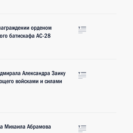
 награждении орденом
ого батискафа АС-28
адмирала Александра Заику
ующего войсками и силами
ла Михаила Абрамова