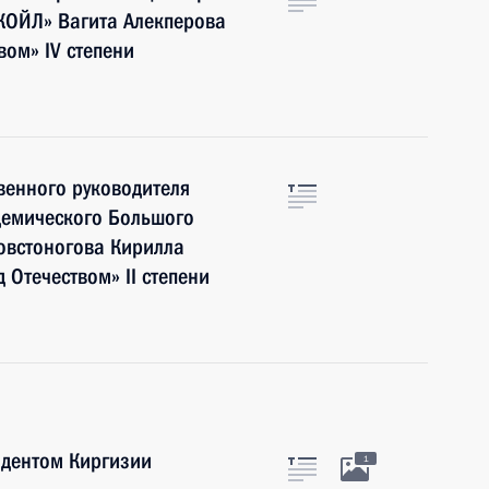
КОЙЛ» Вагита Алекперова
вом» IV степени
венного руководителя
демического Большого
Товстоногова Кирилла
 Отечеством» II степени
идентом Киргизии
1