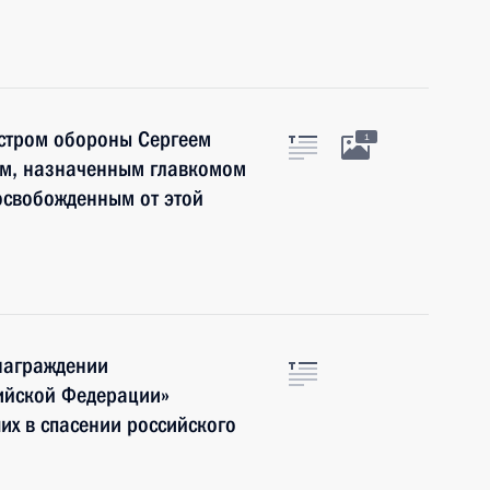
истром обороны Сергеем
1
м, назначенным главкомом
освобожденным от этой
награждении
ийской Федерации»
их в спасении российского