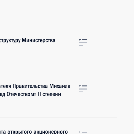
структуру Министерства
ателя Правительства Михаила
д Отечеством» II степени
нта открытого акционерного