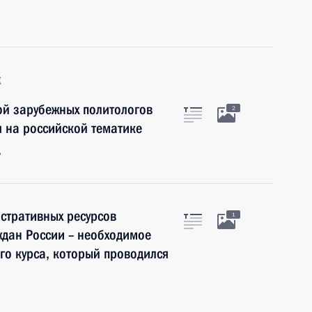
к
пой зарубежных политологов
2
 на российской тематике
ь
стративных ресурсов
1
ждан России – необходимое
го курса, который проводился