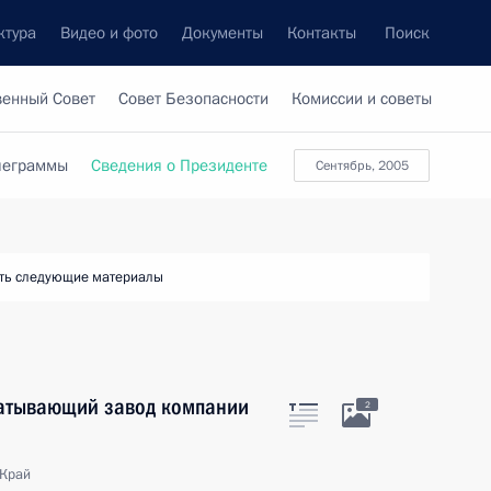
ктура
Видео и фото
Документы
Контакты
Поиск
венный Совет
Совет Безопасности
Комиссии и советы
леграммы
Сведения о Президенте
сентябрь, 2005
ть следующие материалы
батывающий завод компании
2
 Край