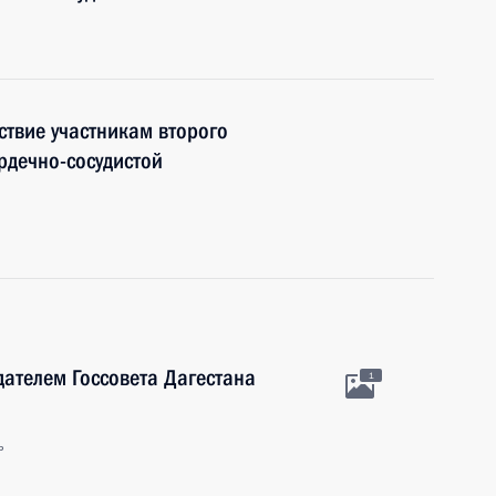
ствие участникам второго
рдечно-сосудистой
дателем Госсовета Дагестана
1
ь