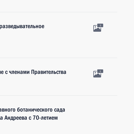
 разведывательное
3
е с членами Правительства
1
авного ботанического сада
а Андреева с 70-летием