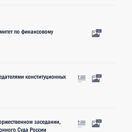
митет по финансовому
1
седателями конституционных
3
торжественном заседании,
3
онного Суда России