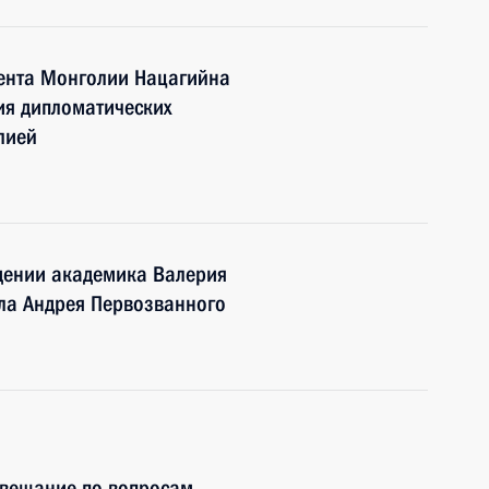
ента Монголии Нацагийна
ия дипломатических
лией
ждении академика Валерия
ла Андрея Первозванного
овещание по вопросам