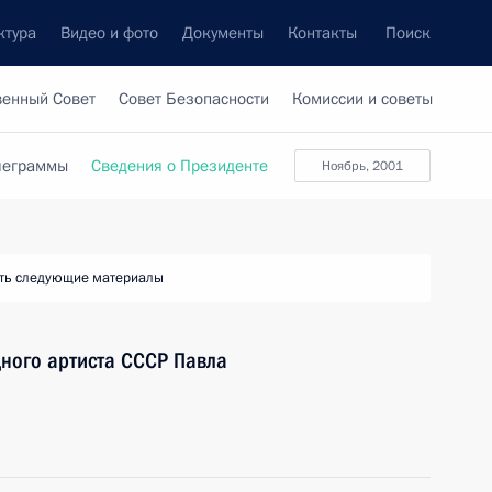
ктура
Видео и фото
Документы
Контакты
Поиск
венный Совет
Совет Безопасности
Комиссии и советы
леграммы
Сведения о Президенте
ноябрь, 2001
ть следующие материалы
ного артиста СССР Павла