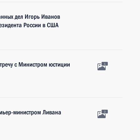
анных дел Игорь Иванов
резидента России в США
тречу с Министром юстиции
1
емьер-министром Ливана
2