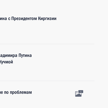
ина с Президентом Киргизии
ладимира Путина
Кучмой
ие по проблемам
1