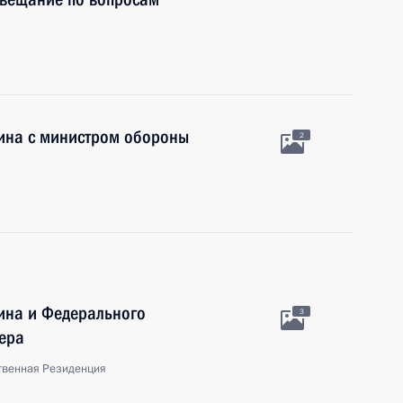
тина с министром обороны
2
ина и Федерального
3
ера
твенная Резиденция