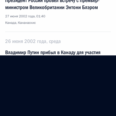
Президент России провел встречу с Премьер-
министром Великобритании Энтони Блэром
27 июня 2002 года, 01:40
Канада, Кананаскис
26 июня 2002 года, среда
Владимир Путин прибыл в Канаду для участия
в саммите «большой восьмерки»
26 июня 2002 года, 19:30
Владимир Путин подписал Федеральный закон
«Об объектах культурного наследия (памятниках
истории и культуры) народов Российской
Федерации», принятый Государственной Думой
24 мая 2002 года и одобренный Советом