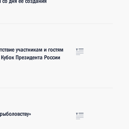
 со дня её создания
ствие участникам и гостям
а Кубок Президента России
 рыболовству»