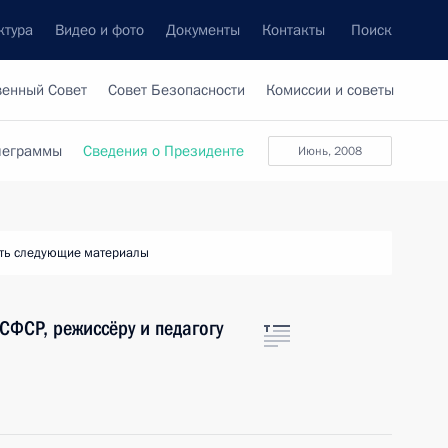
ктура
Видео и фото
Документы
Контакты
Поиск
венный Совет
Совет Безопасности
Комиссии и советы
леграммы
Сведения о Президенте
июнь, 2008
ть следующие материалы
СФСР, режиссёру и педагогу
м