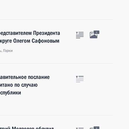
редставителем Президента
1
округе Олегом Сафоновым
, Горки
авительное послание
итано по случаю
еспублики
трий Медведев обсудил
1