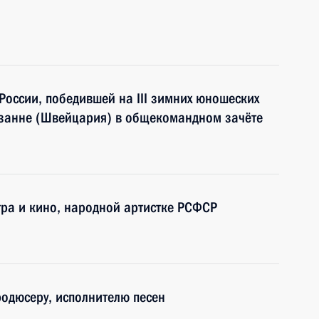
оссии, победившей на III зимних юношеских
озанне (Швейцария) в общекомандном зачёте
тра и кино, народной артистке РСФСР
родюсеру, исполнителю песен