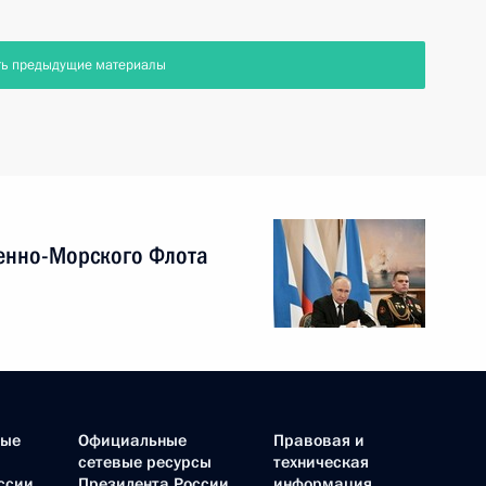
ть предыдущие материалы
енно-Морского Флота
ные
Официальные
Правовая и
сетевые ресурсы
техническая
ссии
Президента России
информация