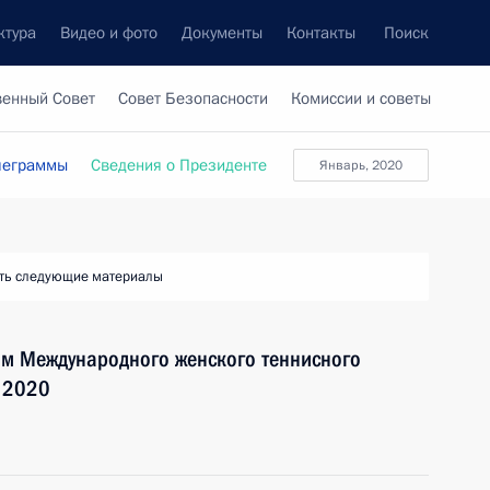
ктура
Видео и фото
Документы
Контакты
Поиск
венный Совет
Совет Безопасности
Комиссии и советы
леграммы
Сведения о Президенте
январь, 2020
ть следующие материалы
ям Международного женского теннисного
y 2020