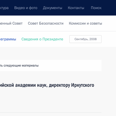
ктура
Видео и фото
Документы
Контакты
Поиск
венный Совет
Совет Безопасности
Комиссии и советы
леграммы
Сведения о Президенте
сентябрь, 2008
ть следующие материалы
ийской академии наук, директору Иркутского