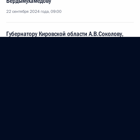
Бердымухамедову
22 сентября 2024 года, 09:00
Губернатору Кировской области А.В.Соколову,
жителям Кирова и Кировской области
21 сентября 2024 года, 11:00
Гостям, участникам и организаторам третьего
Международного Тихоокеанского театрального
фестиваля
20 сентября 2024 года, 12:00
Коллективу и ветеранам ВПК «НПО
машиностроения»