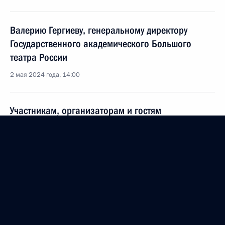
Валерию Гергиеву, генеральному директору
Государственного академического Большого
театра России
2 мая 2024 года, 14:00
Участникам, организаторам и гостям
Международного музыкального фестиваля
«Дорога на Ялту»
1 мая 2024 года, 18:00
Апрель 2024 года
Профессорско-преподавательскому составу,