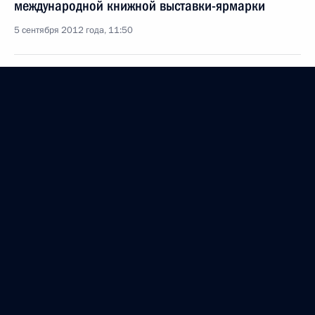
международной книжной выставки-ярмарки
5 сентября 2012 года, 11:50
Константину Лисенкову, чемпиону XIV
Паралимпийских летних игр 2012 года в Лондоне
в плавании на дистанции 100 м на спине
4 сентября 2012 года, 23:30
Фёдору Триколичу, чемпиону XIV Паралимпийских
летних игр 2012 года в Лондоне в соревнованиях
по лёгкой атлетике в беге на 100 м
4 сентября 2012 года, 23:10
Чемпионкам XIV Паралимпийских летних игр