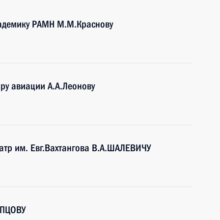
адемику РАМН М.М.Краснову
ору авиации А.А.Леонову
атр им. Евг.Вахтангова В.А.ШАЛЕВИЧУ
ОПЦОВУ