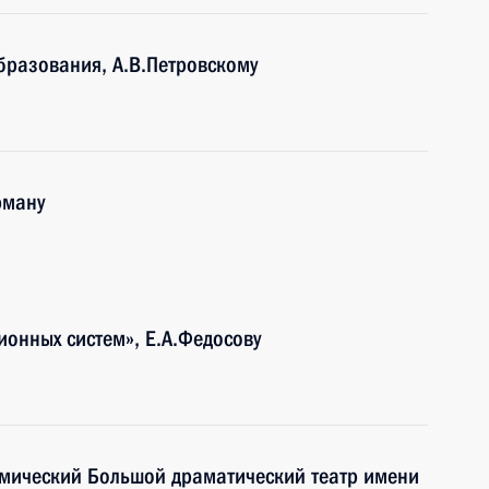
бразования, А.В.Петровскому
рману
онных систем», Е.А.Федосову
емический Большой драматический театр имени