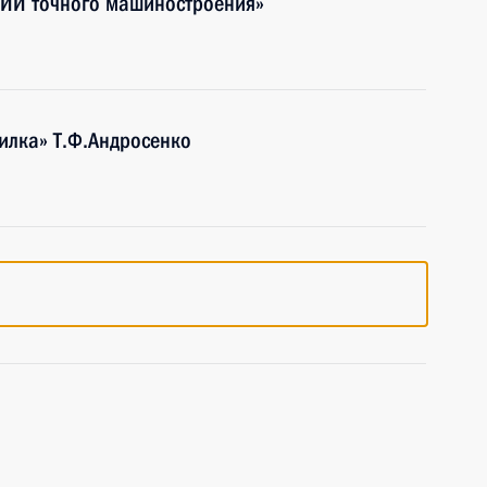
НИИ точного машиностроения»
илка» Т.Ф.Андросенко