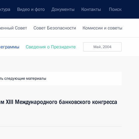
ктура
Видео и фото
Документы
Контакты
Поиск
венный Совет
Совет Безопасности
Комиссии и советы
леграммы
Сведения о Президенте
май, 2004
ть следующие материалы
ям XIII Международного банковского конгресса