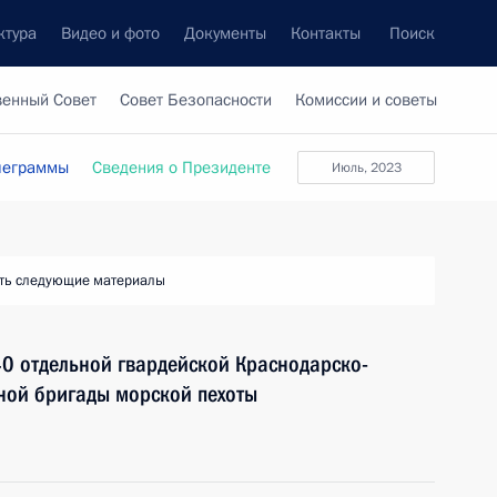
ктура
Видео и фото
Документы
Контакты
Поиск
венный Совет
Совет Безопасности
Комиссии и советы
леграммы
Сведения о Президенте
Июль, 2023
ть следующие материалы
0 отдельной гвардейской Краснодарско-
ой бригады морской пехоты