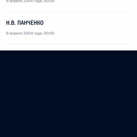
9 апреля 2004 года, 00:00
Н.В. ПАНЧЕНКО
9 апреля 2004 года, 00:00
В.А. Витязевой
7 апреля 2004 года, 00:00
Чемпиону мира и СССР по классической борьбе,
Олимпийскому чемпиону В.В.Николаеву
6 апреля 2004 года, 00:00
Руководству и сотрудникам Российского научного
центра рентгенорадиологии Министерства