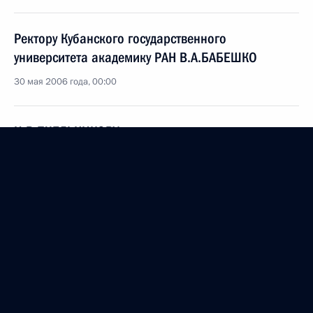
Ректору Кубанского государственного
университета академику РАН В.А.БАБЕШКО
30 мая 2006 года, 00:00
И.В.ПЧЕЛЬНИКОВУ
30 мая 2006 года, 00:00
Коллективу Томского политехнического
университета
30 мая 2006 года, 00:00
Посетителям сайта «Год Д.С.Лихачева. 1906–