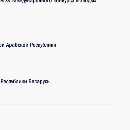
ям XV Международного конкурса молодых
ой Арабской Республики
 Республики Беларусь