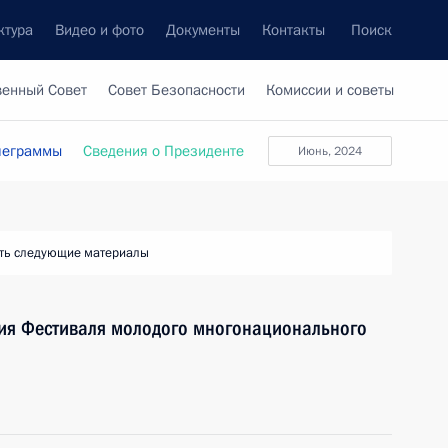
ктура
Видео и фото
Документы
Контакты
Поиск
венный Совет
Совет Безопасности
Комиссии и советы
леграммы
Сведения о Президенте
июнь, 2024
ть следующие материалы
тия Фестиваля молодого многонационального