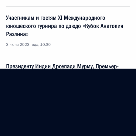
Участникам и гостям XI Международного
юношеского турнира по дзюдо «Кубок Анатолия
Рахлина»
3 июня 2023 года, 10:30
Президенту Индии Дроупади Мурму, Премьер-
министру Индии Нарендре Моди
3 июня 2023 года, 09:30
Участникам, организаторам и гостям
Международного музыкального фестиваля,
посвящённого 150-летию Е.Ф.Гнесиной
2 июня 2023 года, 19:00