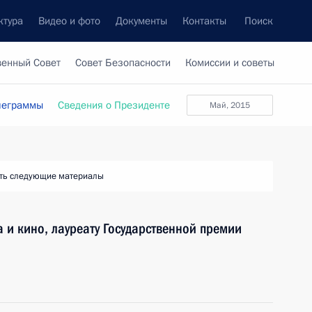
ктура
Видео и фото
Документы
Контакты
Поиск
венный Совет
Совет Безопасности
Комиссии и советы
леграммы
Сведения о Президенте
май, 2015
ть следующие материалы
 и кино, лауреату Государственной премии