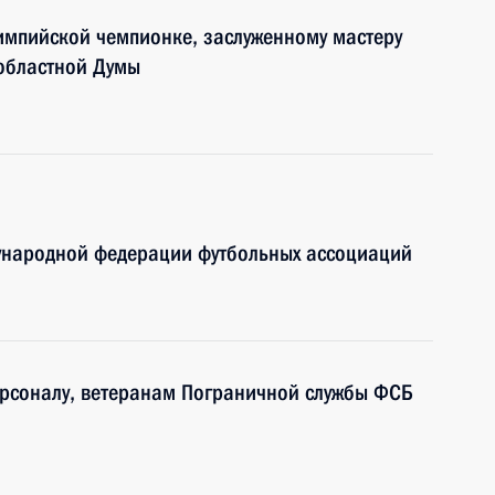
импийской чемпионке, заслуженному мастеру
 областной Думы
дународной федерации футбольных ассоциаций
рсоналу, ветеранам Пограничной службы ФСБ