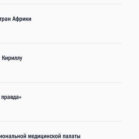
стран Африки
и Кириллу
 правда»
циональной медицинской палаты