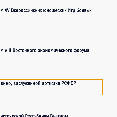
ям XV Всероссийских юношеских Игр боевых
ям VIII Восточного экономического форума
и кино, заслуженной артистке РСФСР
листической Республики Вьетнам