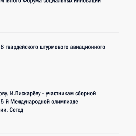
ям пятого Форума социальных инноваций
18 гвардейского штурмового авиационного
нову, И.Пискарёву – участникам сборной
35-й Международной олимпиаде
ии, Сегед