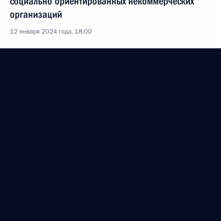
социально ориентированных некоммерческих
организаций
12 января 2024 года, 18:00
11 января 2024 года, четверг
Заседание межведомственной рабочей группы
по противодействию незаконным финансовым
операциям
11 января 2024 года, 17:30
Москва
27 декабря 2023 года, среда
Заседание Межведомственной комиссии
по обеспечению участия Российской Федерации