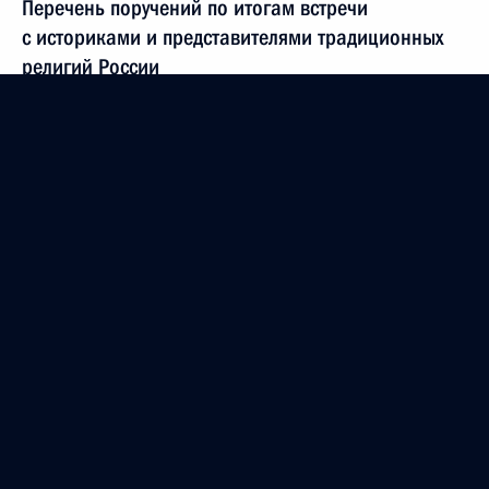
Перечень поручений по итогам встречи
с историками и представителями традиционных
религий России
11 декабря 2022 года, 20:00
Подписан закон о сроках регистрации юрлиц
из новых субъектов Российской Федерации
21 ноября 2022 года, 15:00
Подписан закон о статусе ветерана боевых
действий для членов добровольческих
формирований, участвующих в специальной
военной операции
21 ноября 2022 года, 14:55