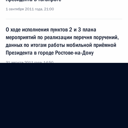
1 сентября 2011 года, 21:00
О ходе исполнения пунктов 2 и 3 плана
мероприятий по реализации перечня поручений,
данных по итогам работы мобильной приёмной
Президента в городе Ростове-на-Дону
31 августа 2011 года, 14:50
Об исполнении пунктов 2 и 8 перечня поручений,
данных по итогам работы мобильной приёмной
Президента в Таганроге, и продлении контроля
исполнения поручения по улучшению
экологической обстановки в Ростовской области
30 августа 2011 года, 20:40