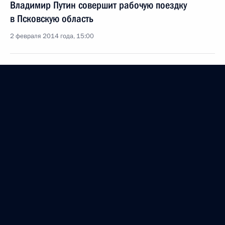
Владимир Путин совершит рабочую поездку
в Псковскую область
2 февраля 2014 года, 15:00
Рабочая встреча с губернатором Псковской
области Андреем Турчаком
16 декабря 2013 года, 12:10
Поездка в Псков. Посещение 76-й гвардейской
десантно-штурмовой дивизии
1 марта 2013 года
Поездка в Псков
1 марта 2013 года, 18:30