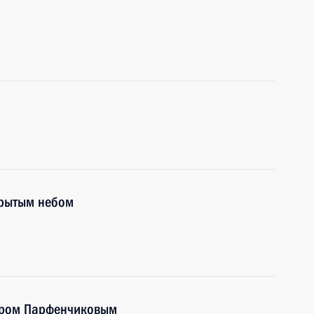
крытым небом
туром Парфенчиковым