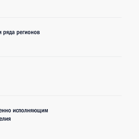
и ряда регионов
менно исполняющим
елия