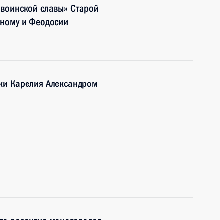
 воинской славы» Старой
озному и Феодосии
ики Карелия Александром