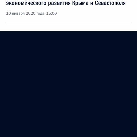
экономического развития Крыма и Севастополя
10 января 2020 года, 15:00
Совещание по вопросам перспективного
развития Военно-Морского Флота
9 января 2020 года, 18:00
Поездка в Крым и Севастополь
9 − 10 января 2020 года
Посещение Черноморского военно-морского
училища имени П.С.Нахимова
9 января 2020 года, 17:15