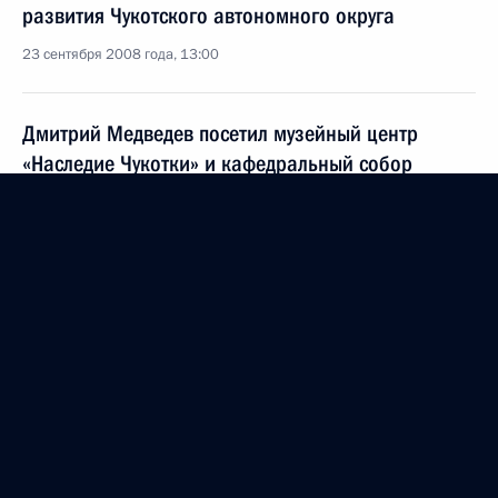
развития Чукотского автономного округа
23 сентября 2008 года, 13:00
Дмитрий Медведев посетил музейный центр
«Наследие Чукотки» и кафедральный собор
Святой Живоначальной Троицы
23 сентября 2008 года, 12:30
В ходе рабочей поездки в Чукотский автономный
округ Дмитрий Медведев знакомился
с результатами реализации федеральной целевой
программы «Экономическое и социальное
развитие коренных малочисленных народов
Севера до 2011 года»