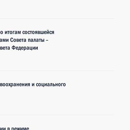
о итогам состоявшейся
нами Совета палаты –
овета Федерации
авоохранения и социального
нии в режиме