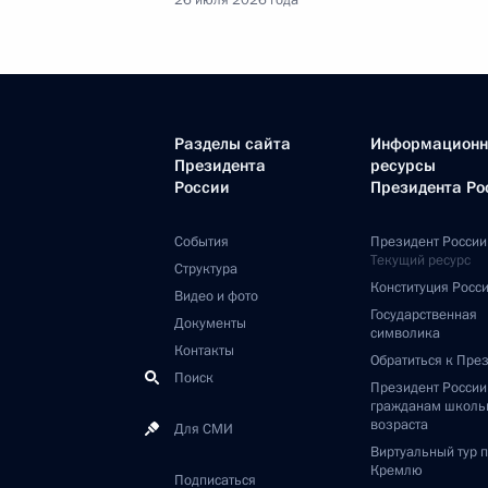
26 июля 2026 года
Разделы сайта
Информацион
Президента
ресурсы
России
Президента Ро
События
Президент России
Текущий ресурс
Структура
Конституция Росс
Видео и фото
Государственная
Документы
символика
Контакты
Обратиться к Пре
Поиск
Президент Росси
гражданам школь
возраста
Для СМИ
Виртуальный тур 
Кремлю
Подписаться