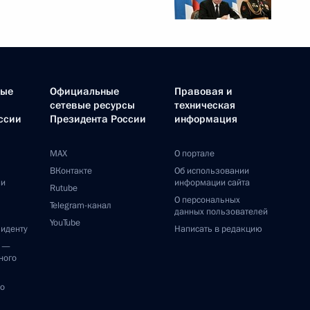
ные
Официальные
Правовая и
сетевые ресурсы
техническая
ссии
Президента России
информация
MAX
О портале
ВКонтакте
Об использовании
ии
информации сайта
Rutube
О персональных
Telegram-канал
данных пользователей
YouTube
зиденту
Написать в редакцию
и —
ного
по